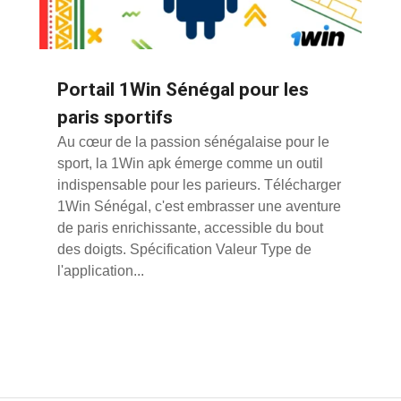
Portail 1Win Sénégal pour les
paris sportifs
Au cœur de la passion sénégalaise pour le
sport, la 1Win apk émerge comme un outil
indispensable pour les parieurs. Télécharger
1Win Sénégal, c'est embrasser une aventure
de paris enrichissante, accessible du bout
des doigts. Spécification Valeur Type de
l'application...