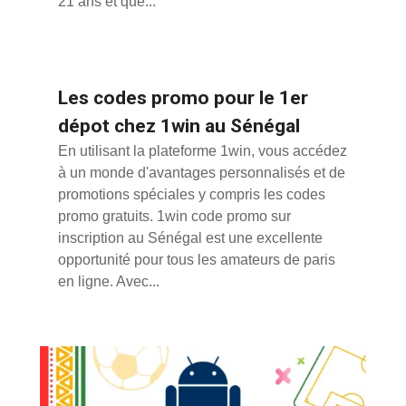
21 ans et que...
Les codes promo pour le 1er
dépot chez 1win au Sénégal
En utilisant la plateforme 1win, vous accédez
à un monde d'avantages personnalisés et de
promotions spéciales y compris les codes
promo gratuits. 1win code promo sur
inscription au Sénégal est une excellente
opportunité pour tous les amateurs de paris
en ligne. Avec...