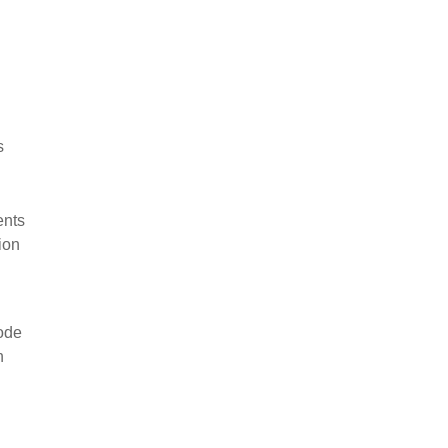
s
ents
ion
code
n