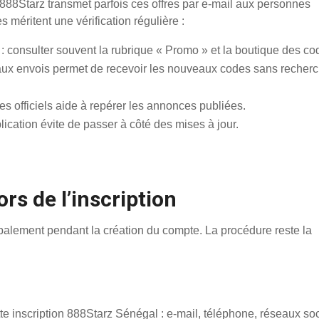
. 888Starz transmet parfois ces offres par e-mail aux personnes
 méritent une vérification régulière :
n : consulter souvent la rubrique « Promo » et la boutique des co
aux envois permet de recevoir les nouveaux codes sans recher
es officiels aide à repérer les annonces publiées.
pplication évite de passer à côté des mises à jour.
ors de l’inscription
ipalement pendant la création du compte. La procédure reste la
te inscription 888Starz Sénégal : e-mail, téléphone, réseaux so