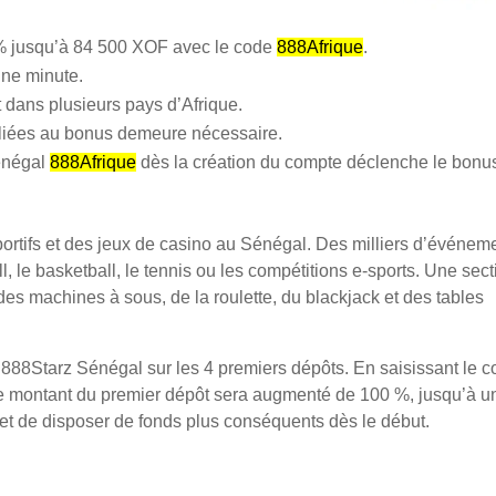
 % jusqu’à 84 500 XOF avec le code
888Afrique
.
une minute.
 dans plusieurs pays d’Afrique.
e liées au bonus demeure nécessaire.
Sénégal
888Afrique
dès la création du compte déclenche le bonu
ortifs et des jeux de casino au Sénégal. Des milliers d’événem
l, le basketball, le tennis ou les compétitions e-sports. Une sect
es machines à sous, de la roulette, du blackjack et des tables
s 888Starz Sénégal sur les 4 premiers dépôts. En saisissant le 
 le montant du premier dépôt sera augmenté de 100 %, jusqu’à u
t de disposer de fonds plus conséquents dès le début.