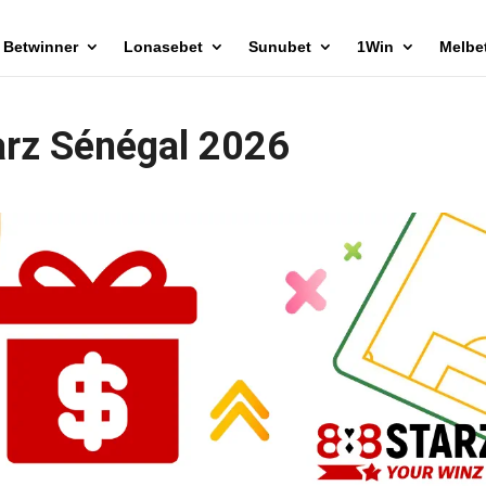
Betwinner
Lonasebet
Sunubet
1Win
Melbe
rz Sénégal 2026