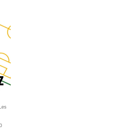
 Les
80