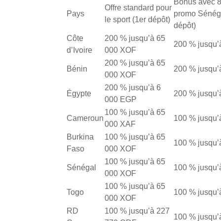
Bonus avec 8
Offre standard pour
Pays
promo Séné
le sport (1er dépôt)
dépôt)
Côte
200 % jusqu’à 65
200 % jusqu’
d’Ivoire
000 XOF
200 % jusqu’à 65
Bénin
200 % jusqu’
000 XOF
200 % jusqu’à 6
Égypte
200 % jusqu’
000 EGP
100 % jusqu’à 65
Cameroun
100 % jusqu’
000 XAF
Burkina
100 % jusqu’à 65
100 % jusqu’
Faso
000 XOF
100 % jusqu’à 65
Sénégal
100 % jusqu’
000 XOF
100 % jusqu’à 65
Togo
100 % jusqu’
000 XOF
RD
100 % jusqu’à 227
100 % jusqu