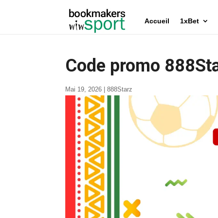
Accueil
1xBet
Code promo 888Sta
Mai 19, 2026
|
888Starz