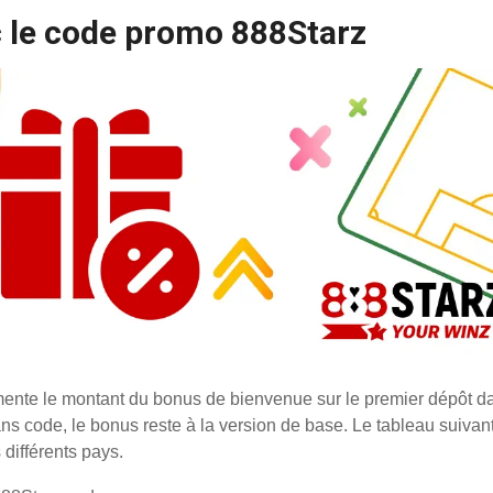
 le code promo 888Starz
nte le montant du bonus de bienvenue sur le premier dépôt d
ans code, le bonus reste à la version de base. Le tableau suivan
 différents pays.