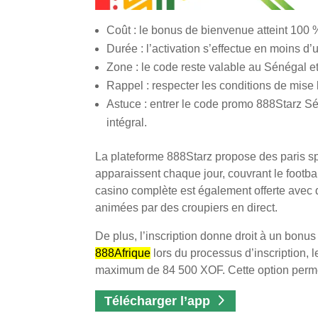
Coût : le bonus de bienvenue atteint 100
Durée : l’activation s’effectue en moins d’
Zone : le code reste valable au Sénégal et
Rappel : respecter les conditions de mis
Astuce : entrer le code promo 888Starz 
intégral.
La plateforme 888Starz propose des paris sp
apparaissent chaque jour, couvrant le footbal
casino complète est également offerte avec d
animées par des croupiers en direct.
De plus, l’inscription donne droit à un bonu
888Afrique
lors du processus d’inscription,
maximum de 84 500 XOF. Cette option perme
Télécharger l’app