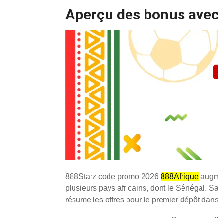
Aperçu des bonus avec
888Starz code promo 2026
888Afrique
augme
plusieurs pays africains, dont le Sénégal. S
résume les offres pour le premier dépôt dans