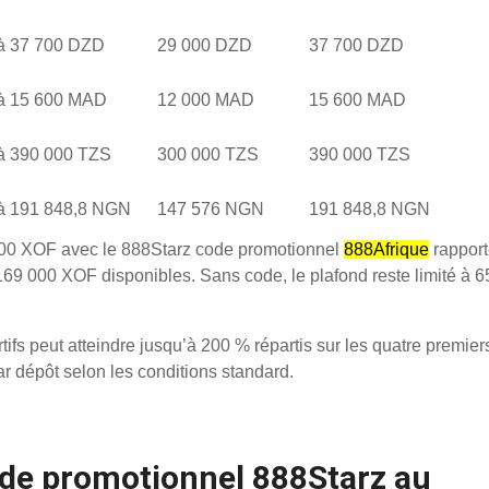
’à 37 700 DZD
29 000 DZD
37 700 DZD
’à 15 600 MAD
12 000 MAD
15 600 MAD
à 390 000 TZS
300 000 TZS
390 000 TZS
’à 191 848,8 NGN
147 576 NGN
191 848,8 NGN
500 XOF avec le 888Starz code promotionnel
888Afrique
rapport
69 000 XOF disponibles. Sans code, le plafond reste limité à 
ifs peut atteindre jusqu’à 200 % répartis sur les quatre premier
 dépôt selon les conditions standard.
ode promotionnel 888Starz au