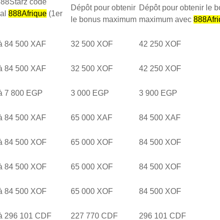
88Starz code
Dépôt pour obtenir
Dépôt pour obtenir le 
gal
888Afrique
(1er
le bonus maximum
maximum avec
888Afr
à 84 500 XAF
32 500 XOF
42 250 XOF
à 84 500 XAF
32 500 XOF
42 250 XOF
à 7 800 EGP
3 000 EGP
3 900 EGP
à 84 500 XAF
65 000 XAF
84 500 XAF
à 84 500 XOF
65 000 XOF
84 500 XOF
à 84 500 XOF
65 000 XOF
84 500 XOF
à 84 500 XOF
65 000 XOF
84 500 XOF
’à 296 101 CDF
227 770 CDF
296 101 CDF