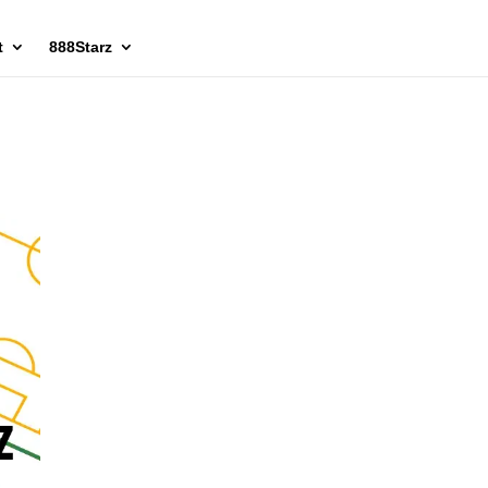
t
888Starz