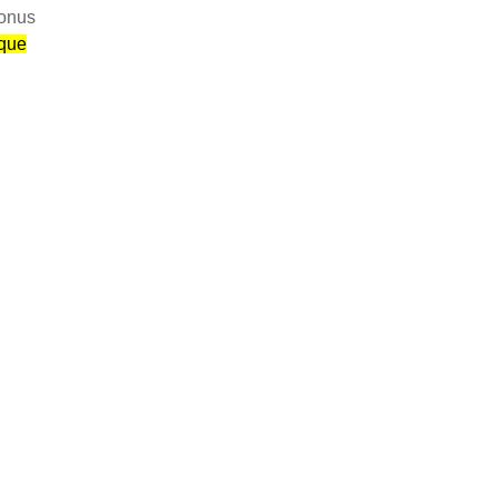
bonus
ique