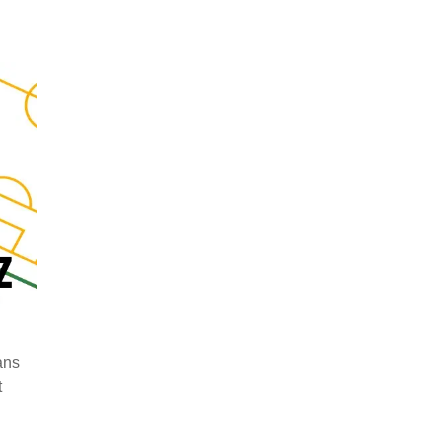
ans
t